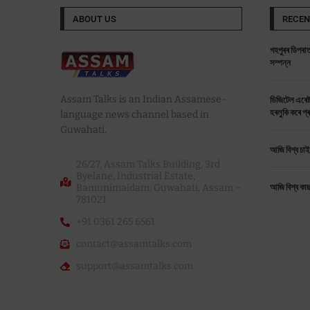
ABOUT US
RECEN
গহপুৰৰ ডিপৰাত
সম্পন্ন
Assam Talks is an Indian Assamese-
ডিজিটেল এৰেষ্
হৰলুকি কৰে প্
language news channel based in
Guwahati.
আজি বিশ্ব চা
26/27, Assam Talks Building, 3rd
Byelane, Industrial Estate,
Bamunimaidam, Guwahati, Assam –
আজি বিশ্ব কা
781021
+91 0361 265 6561
contact@assamtalks.com
support@assamtalks.com