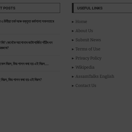
T POSTS
USEFUL LINKS
 ৩ দিনীয়া তৰ্ক আৰু বক্তৃতা কৰ্মশালা সফলতাৰে
Home
About Us
Submit News
ট কি? কেনেকৈ আপোনাৰ কষ্টোপাৰ্জিত গাঁঠিৰ ধন
ৰৱঞ্চকে?
Terms of Use
Privacy Policy
ইকেল দিৱস, কিয় পালন কৰা হয় এই দিৱস….
Wikipedia
AssamTalks English
ছ দিৱস, কিয় পালন কৰা হয় এই দিৱস?
Contact Us