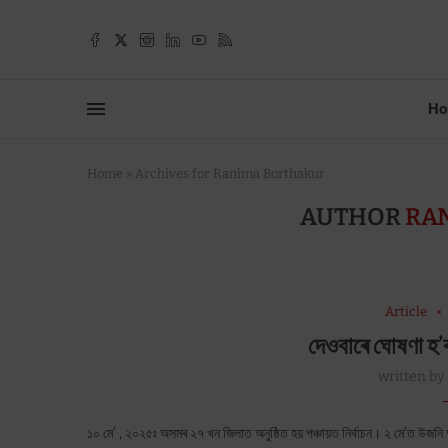
Ho
Home
»
Archives for Ranima Borthakur
AUTHOR
RA
Article
দেওবাৰে ঘোষণা হ’ব
written by
১০ মে’ , ২০২৫ঃ অসমৰ ২৭ খন জিলাত অনুষ্ঠিত হয় পঞ্চায়ত নিৰ্বাচন। ২ মে’ত উজনি অ