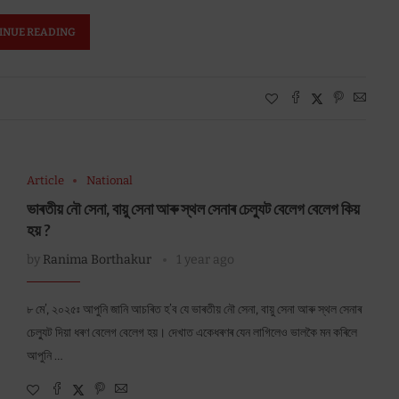
INUE READING
Article
National
ভাৰতীয় নৌ সেনা, বায়ু সেনা আৰু স্থল সেনাৰ চেল্যুট বেলেগ বেলেগ কিয়
হয় ?
by
Ranima Borthakur
1 year ago
৮ মে’, ২০২৫ঃ আপুনি জানি আচৰিত হ’ব যে ভাৰতীয় নৌ সেনা, বায়ু সেনা আৰু স্থল সেনাৰ
চেল্যুট দিয়া ধৰণ বেলেগ বেলেগ হয়। দেখাত একেধৰণৰ যেন লাগিলেও ভালকৈ মন কৰিলে
আপুনি …