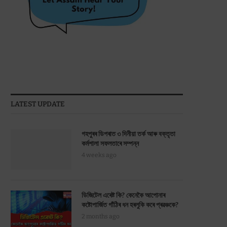
LATEST UPDATE
গহপুৰৰ ডিপৰাত ৩ দিনীয়া তৰ্ক আৰু বক্তৃতা
কৰ্মশালা সফলতাৰে সম্পন্ন
4 weeks ago
ডিজিটেল এৰেষ্ট কি? কেনেকৈ আপোনাৰ
কষ্টোপাৰ্জিত গাঁঠিৰ ধন হৰলুকি কৰে প্ৰৱঞ্চকে?
2 months ago