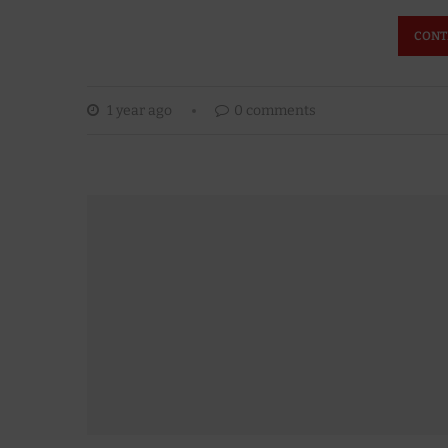
CONT
1 year ago
0 comments