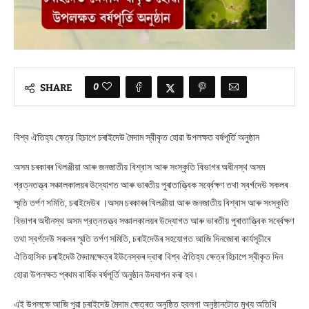
0
SHARE
বিশ্ব ঐতিহ্য ক্ষেত্র হিচাপে চৰাইদেউ মৈদাম স্বীকৃত হোৱা উপলক্ষত বর্ষপূর্তি অনুষ্ঠান
অসম চৰকাৰৰ খিলঞ্জীয়া আৰু জনজাতীয় বিশ্বাস আৰু সংস্কৃতি বিভাগৰ অধীনস্থ অসম
প্রত্নতত্ত্ব সঞ্চালকালয়ৰ উদ্যোগত আৰু ভাৰতীয় পুৰাতাত্ত্বিক সৰ্ব্বেক্ষণ তথা স্বৰ্গদেউ সকলৰ
স্মৃতি তৰ্পণ সমিতি, চৰাইদেউৰ ।অসম চৰকাৰৰ খিলঞ্জীয়া আৰু জনজাতীয় বিশ্বাস আৰু সংস্কৃতি
বিভাগৰ অধীনস্থ অসম প্রত্নতত্ত্ব সঞ্চালকালয়ৰ উদ্যোগত আৰু ভাৰতীয় পুৰাতাত্ত্বিক সৰ্ব্বেক্ষণ
তথা স্বৰ্গদেউ সকলৰ স্মৃতি তৰ্পণ সমিতি, চৰাইদেউৰ সহযোগত আজি দিনজোৰা কাৰ্যসূচীৰে
ঐতিহাসিক চৰাইদেউ মৈদামক্ষেত্ৰ ইউনেস্কৰ দ্বাৰা বিশ্ব ঐতিহ্য ক্ষেত্ৰ হিচাপে স্বীকৃত দিন
হোৱা উপলক্ষত প্ৰথম বাৰ্ষিক বর্ষপূর্তি অনুষ্ঠান উদযাপন কৰা হব ৷
এই উপলক্ষে আজি পুৱা চৰাইদেউ মৈদাম ক্ষেত্ৰত অনুষ্ঠিত হবলগা অনুষ্ঠানটোত মুখ্য অতিথি