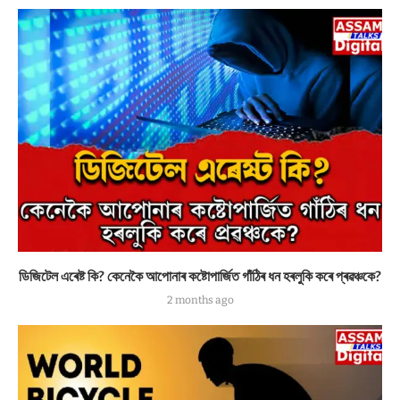
ডিজিটেল এৰেষ্ট কি? কেনেকৈ আপোনাৰ কষ্টোপাৰ্জিত গাঁঠিৰ ধন হৰলুকি কৰে প্ৰৱঞ্চকে?
2 months ago