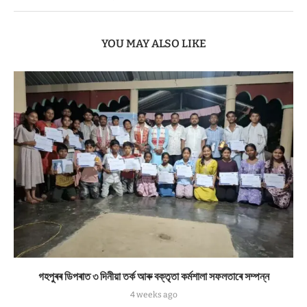
YOU MAY ALSO LIKE
গহপুৰৰ ডিপৰাত ৩ দিনীয়া তৰ্ক আৰু বক্তৃতা কৰ্মশালা সফলতাৰে সম্পন্ন
4 weeks ago