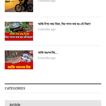
2 months ago
আজি বিশ্ব কাছ দিৱস, কিয় পালন কৰা হয় এই দিৱস?
3 months ago
আজি নাঙলৰ বিহু …
4 months ago
CATEGORIES
Article