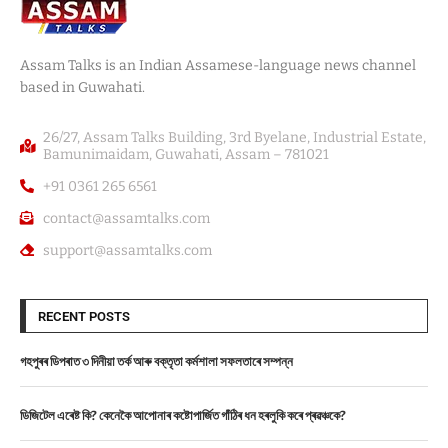
Assam Talks is an Indian Assamese-language news channel
based in Guwahati.
26/27, Assam Talks Building, 3rd Byelane, Industrial Estate,
Bamunimaidam, Guwahati, Assam – 781021
+91 0361 265 6561
contact@assamtalks.com
support@assamtalks.com
RECENT POSTS
গহপুৰৰ ডিপৰাত ৩ দিনীয়া তৰ্ক আৰু বক্তৃতা কৰ্মশালা সফলতাৰে সম্পন্ন
ডিজিটেল এৰেষ্ট কি? কেনেকৈ আপোনাৰ কষ্টোপাৰ্জিত গাঁঠিৰ ধন হৰলুকি কৰে প্ৰৱঞ্চকে?