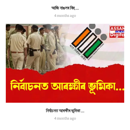
আজি নাঙলৰ বিহু …
4 months ago
নিৰ্বাচনত আৰক্ষীৰ ভূমিকা …
4 months ago