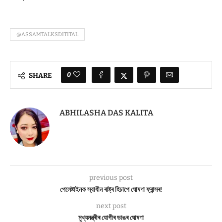
@ASSAMTALKSDITITAL
0
SHARE
ABHILASHA DAS KALITA
previous post
পেলেষ্টাইনক স্বাধীন ৰাষ্ট্ৰ হিচাপে ঘোষণা ফ্ৰান্সৰ!
next post
মুখ্যমন্ত্ৰীৰ যোগীৰ ডাঙৰ ঘোষণা