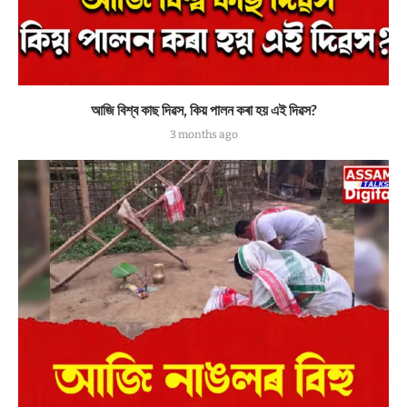
আজি বিশ্ব কাছ দিৱস, কিয় পালন কৰা হয় এই দিৱস?
3 months ago