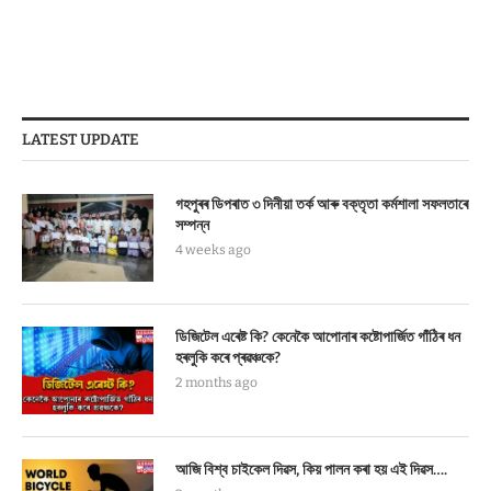
LATEST UPDATE
গহপুৰৰ ডিপৰাত ৩ দিনীয়া তৰ্ক আৰু বক্তৃতা কৰ্মশালা সফলতাৰে
সম্পন্ন
4 weeks ago
ডিজিটেল এৰেষ্ট কি? কেনেকৈ আপোনাৰ কষ্টোপাৰ্জিত গাঁঠিৰ ধন
হৰলুকি কৰে প্ৰৱঞ্চকে?
2 months ago
আজি বিশ্ব চাইকেল দিৱস, কিয় পালন কৰা হয় এই দিৱস….