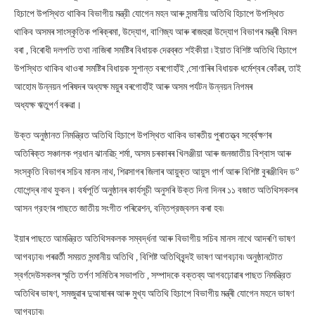
হিচাপে উপস্থিত থাকিব বিভাগীয় মন্ত্রী যোগেন মহন আৰু সন্মানীয় অতিথি হিচাপে উপস্থিত
থাকিব অসমৰ সাংস্কৃতিক পৰিক্ৰমা, উদ্যোগ, বাণিজ্য আৰু ৰাজহুৱা উদ্যোগ বিভাগৰ মন্ত্ৰী বিমল
বৰা , বিৰোধী দলপতি তথা নাজিৰা সমষ্টিৰ বিধায়ক দেৱব্ৰত শইকীয়া ৷ ইয়াত বিশিষ্ট অতিথি হিচাপে
উপস্থিত থাকিব থাওৰা সমষ্টিৰ বিধায়ক সুশান্ত বৰগোহাঁই ,সোণাৰিৰ বিধায়ক ধৰ্মেশ্বৰ কোঁৱৰ, তাই
আহোম উন্নয়ন পৰিষদৰ অধ্যক্ষ ময়ুৰ বৰগোহাঁই আৰু অসম পৰ্যটন উন্নয়ন নিগমৰ
অধ্যক্ষ ঋতুপর্ণ বৰুৱা।
উক্ত অনুষ্ঠানত নিমন্ত্রিত অতিথি হিচাপে উপস্থিত থাকিব ভাৰতীয় পুৰাতত্ত্ব সৰ্ব্বেক্ষণৰ
অতিৰিক্ত সঞ্চালক প্রধান ঝানৱিচ্ শৰ্মা, অসম চৰকাৰৰ খিলঞ্জীয়া আৰু জনজাতীয় বিশ্বাস আৰু
সংস্কৃতি বিভাগৰ সচিব মানস নাথ, শিৱসাগৰ জিলাৰ আয়ুক্ত আয়ুস গাৰ্গ আৰু বিশিষ্ট বুৰঞ্জীবিদ ড°
যোগেন্দ্ৰ নাথ ফুকন। বর্ষপূর্তি অনুষ্ঠানৰ কাৰ্যসূচী অনুসৰি উক্ত দিনা দিনৰ ১১ বজাত অতিথিসকলৰ
আসন গ্রহণৰ পাছতে জাতীয় সংগীত পৰিৱেশন, বন্তিপ্রজ্বলন কৰা হব৷
ইয়াৰ পাছতে আমন্ত্রিত অতিথিসকলক সম্বৰ্দ্ধনা আৰু বিভাগীয় সচিব মানস নাথে আদৰণি ভাষণ
আগবঢ়াব৷ পৰৱৰ্তী সময়ত সন্মানীয় অতিথি , বিশিষ্ট অতিথিবৃন্দই ভাষণ আগবঢ়াব৷ অনুষ্ঠানটোত
স্বৰ্গদেউসকলৰ স্মৃতি তর্পণ সমিতিৰ সভাপতি , সম্পাদকে বক্তব্য আগবঢ়োৱাৰ পাছত নিমন্ত্রিত
অতিথিৰ ভাষণ, সমজুৱাৰ দুআষাৰৰ আৰু মুখ্য অতিথি হিচাপে বিভাগীয় মন্ত্ৰী যোগেন মহনে ভাষণ
আগবঢ়াব৷