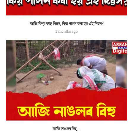
আজি বিশ্ব কাছ দিৱস, কিয় পালন কৰা হয় এই দিৱস?
3 months ago
আজি নাঙলৰ বিহু …