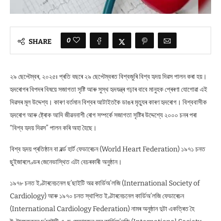
0
SHARE
২৯ ছেপ্টেম্বৰ, ২০২৫ঃ প্ৰতি বছৰে ২৯ ছেপ্টেম্বৰত বিশ্বজুৰি বিশ্ব হৃদয় দিৱস পালন কৰা হয়।
হৃদৰোগৰ বিপদৰ বিষয়ে সজাগতা সৃষ্টি আৰু সুস্থ হৃদযন্ত্ৰ গঢ়াৰ বাবে মানুহক প্ৰেৰণা যোগোৱা এই
দিৱসৰ মূল উদ্দেশ্য। কাৰণ বৰ্তমান বিশ্বৰ আটাইতকৈ ডাঙৰ মৃত্যুৰ কাৰণ হৃদৰোগ। বিশ্ববাসীক
হৃদৰোগ আৰু ষ্ট্ৰোক আদি জীৱননাশী ৰোগ সম্পৰ্কে সজাগতা সৃষ্টিৰ উদ্দেশ্যে ২০০০ চনৰ পৰা
“বিশ্ব হৃদয় দিৱস” পালন কৰি অহা হৈছে।
বিশ্ব হৃদয় প্ৰতিষ্ঠান বা ৱৰ্ল্ড হাৰ্ট ফেডাৰেচন (World Heart Federation) ১৯৭১ চনত
ছুইজাৰলেণ্ডৰ জেনেভাস্থিত এটা বেচৰকাৰী অনুষ্ঠান।
১৯৭৮ চনত ইণ্টাৰনেচনেল ছ’ছাইটি অৱ কাৰ্ডিঅ’লজি (International Society of
Cardiology) আৰু ১৯৭০ চনত স্থাপিত ইণ্টাৰনেচনেল কাৰ্ডিঅ’লজি ফেডাৰেচন
(International Cardiology Federation) নামৰ অনুষ্ঠান দুটা একত্ৰিত হৈ