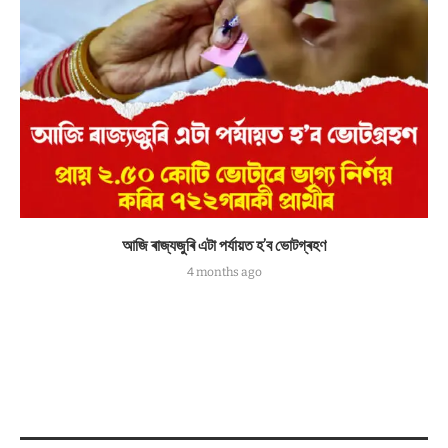
আজি ৰাজ্যজুৰি এটা পৰ্যায়ত হ’ব ভোটগ্ৰহণ
4 months ago