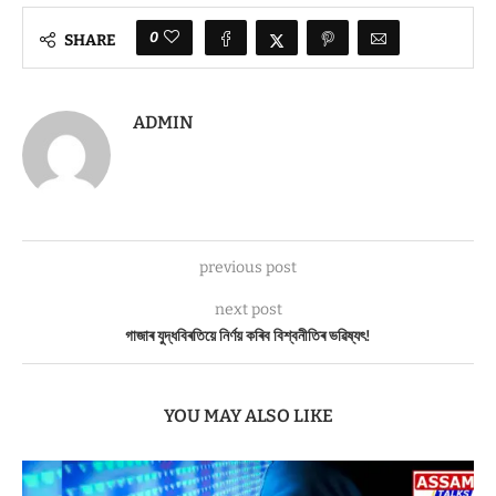
0
SHARE
ADMIN
previous post
next post
গাজাৰ যুদ্ধবিৰতিয়ে নিৰ্ণয় কৰিব বিশ্বনীতিৰ ভৱিষ্যৎ!
YOU MAY ALSO LIKE