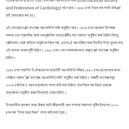
ইণ্টাৰনেচনেল ছ’ছাইটি এণ্ড ফেডাৰেচন অৱ কাৰ্ডিঅ’লজি (International Society
and Federation of Cardiology) গঠন কৰে। ১৯৯৮ চনত ইয়াৰ নাম সলনি কৰি ৱৰ্ল্ড
হাৰ্ট ফেডাৰেচন ৰখা হয়।
এই ফেডাৰচনে ৱৰ্ল্ড কংগ্ৰেছ অৱ কাৰ্ডিঅ’লজি অনুষ্ঠিত কৰে। ১৯৩৩ চনত হৃদৰোগ বিশেষজ্ঞ
সকলৰ এখন প্ৰাথমিক আৰু অনানুষ্ঠানিক আন্তঃৰাষ্টীয় সভা প্ৰাগত অনুষ্ঠিত কৰা হৈছিল কিন্তু
মেক্সিকোত হোৱা অন্তিম অনুষ্ঠানৰ পিছৰ পৰা, এডভেণ্ট অৱ নাজিম আৰু দ্বিতীয় বিশ্ব যুদ্ধৰ বাবে
এই পালনত বাধাৰ সৃষ্টি হৈছিল। ১৯৫০ চনত পোন পথমবাৰৰ বাবে প্ৰকৃত ৱৰ্ল্ড কংগ্ৰেছ অনুষ্ঠিত
হৈছিল।
১৯৪৬ চনত স্থাপিত ইণ্টাৰনেচনেল ছ’ছাইটি অৱ কাৰ্ডিঅ’লজিয়ে ১৯৫০ চনৰ ছেপ্তেম্বৰ মাহত
পেৰিছত প্ৰথম “ৱৰ্ল্ড কংগ্ৰেছ অৱ কাৰ্ডিঅ’লজি” অনুষ্ঠিত কৰা হৈছিল। পৰৱৰ্তী কংগ্ৰেছসমূহ
২০০৬ চনলৈকে ৪ বছৰ অন্তৰালত পালন কৰি অহা হৈছিল; তাৰ পিছৰ পৰা ইয়াক দুবছৰৰ
অন্তৰালত অনুষ্ঠিত কৰাৰ সিদ্ধান্ত লোৱা হৈছিল।
বিশ্ববাসীক হৃদৰোগ আৰু ষ্ট্ৰোক আদি জীৱননাশী ৰোগ সম্পৰ্কে সজাগতা সৃষ্টিৰ উদ্দেশ্যে ২০০০
চনৰ পৰা “বিশ্ব হৃদয় দিৱস” পালন কৰি অহা হৈছে।