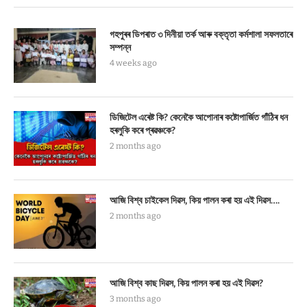
গহপুৰৰ ডিপৰাত ৩ দিনীয়া তৰ্ক আৰু বক্তৃতা কৰ্মশালা সফলতাৰে
সম্পন্ন
4 weeks ago
ডিজিটেল এৰেষ্ট কি? কেনেকৈ আপোনাৰ কষ্টোপাৰ্জিত গাঁঠিৰ ধন
হৰলুকি কৰে প্ৰৱঞ্চকে?
2 months ago
আজি বিশ্ব চাইকেল দিৱস, কিয় পালন কৰা হয় এই দিৱস….
2 months ago
আজি বিশ্ব কাছ দিৱস, কিয় পালন কৰা হয় এই দিৱস?
3 months ago