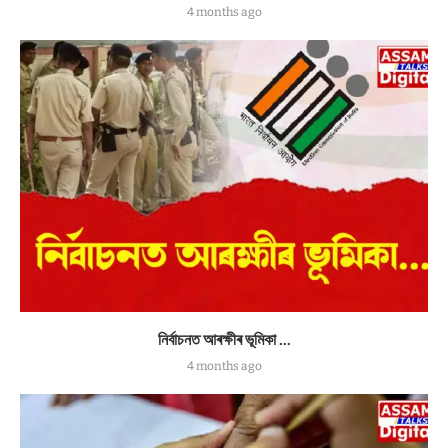
4 months ago
নিৰ্বাচনত আৰক্ষীৰ ভূমিকা …
4 months ago