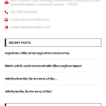
26/27, Assam Talks Building, 3rd Byelane, Industrial Estate,
Bamunimaidam, Guwahati, Assam – 781021
+91 0361 265 6561
contact@assamtalks.com
support@assamtalks.com
RECENT POSTS
গহপুৰৰ ডিপৰাত ৩ দিনীয়া তৰ্ক আৰু বক্তৃতা কৰ্মশালা সফলতাৰে সম্পন্ন
ডিজিটেল এৰেষ্ট কি? কেনেকৈ আপোনাৰ কষ্টোপাৰ্জিত গাঁঠিৰ ধন হৰলুকি কৰে প্ৰৱঞ্চকে?
আজি বিশ্ব চাইকেল দিৱস, কিয় পালন কৰা হয় এই দিৱস….
আজি বিশ্ব কাছ দিৱস, কিয় পালন কৰা হয় এই দিৱস?