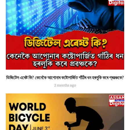
ডিজিটেল এৰেষ্ট কি? কেনেকৈ আপোনাৰ কষ্টোপাৰ্জিত গাঁঠিৰ ধন হৰলুকি কৰে প্ৰৱঞ্চকে?
2 months ago