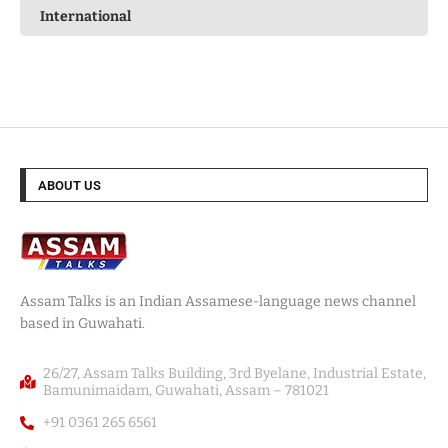
International
ABOUT US
Assam Talks is an Indian Assamese-language news channel
based in Guwahati.
26/27, Assam Talks Building, 3rd Byelane, Industrial Estate,
Bamunimaidam, Guwahati, Assam – 781021
+91 0361 265 6561