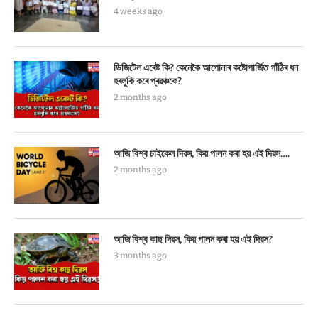
4 weeks ago
ডিজিটেল এৰেষ্ট কি? কেনেকৈ আপোনাৰ কষ্টোপাৰ্জিত গাঁঠিৰ ধন
হৰলুকি কৰে প্ৰৱঞ্চকে?
2 months ago
আজি বিশ্ব চাইকেল দিৱস, কিয় পালন কৰা হয় এই দিৱস….
2 months ago
আজি বিশ্ব কাছ দিৱস, কিয় পালন কৰা হয় এই দিৱস?
3 months ago