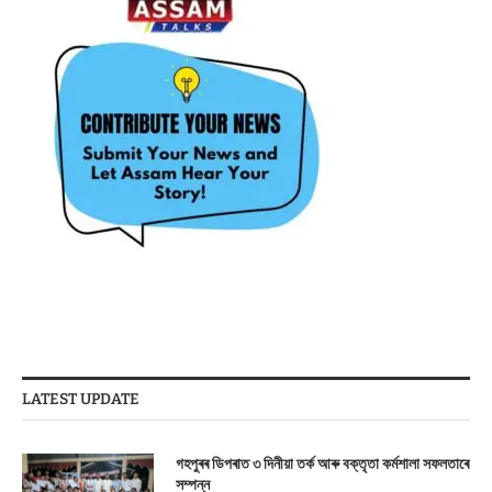
LATEST UPDATE
গহপুৰৰ ডিপৰাত ৩ দিনীয়া তৰ্ক আৰু বক্তৃতা কৰ্মশালা সফলতাৰে
সম্পন্ন