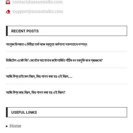
contact@assamtalks.com
support@assamtalks.com
RECENT POSTS
গহপুৰৰ ডিপৰাত ৩ দিনীয়া তৰ্ক আৰু বক্তৃতা কৰ্মশালা সফলতাৰে সম্পন্ন
ডিজিটেল এৰেষ্ট কি? কেনেকৈ আপোনাৰ কষ্টোপাৰ্জিত গাঁঠিৰ ধন হৰলুকি কৰে প্ৰৱঞ্চকে?
আজি বিশ্ব চাইকেল দিৱস, কিয় পালন কৰা হয় এই দিৱস….
আজি বিশ্ব কাছ দিৱস, কিয় পালন কৰা হয় এই দিৱস?
USEFUL LINKS
Home