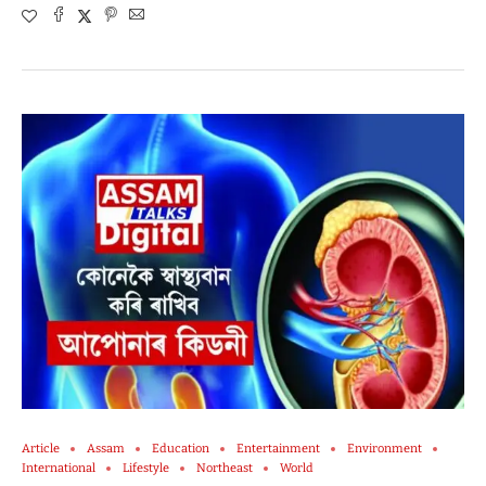
Article
Assam
Education
Entertainment
Environment
International
Lifestyle
Northeast
World