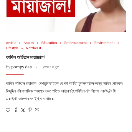
Article
Assam
Education
Entertainment
Environment
Lifestyle
Northeast
ফাদিল অৰ্চিতাৰ মায়াজাল!
by
pompy das
1 year ago
ফাদিল অৰ্চিতাৰ মায়াজাল! দেশজুৰি ভাইৰেল হৈ পৰা অৰ্চিতা ফুকনৰ আঁৰৰ ৰহস্য আহিল পোহৰলৈ৷
কিছুদিন ধৰি সামাজিক মাধ্যমত দ্ৰুত গতিত ভাইৰেল হৈ পৰিছিল এটা বিশেষ একাউণ্ট৷ যি
একাউন্টে তোলপাৰ লগাইছিল সামাজিক …