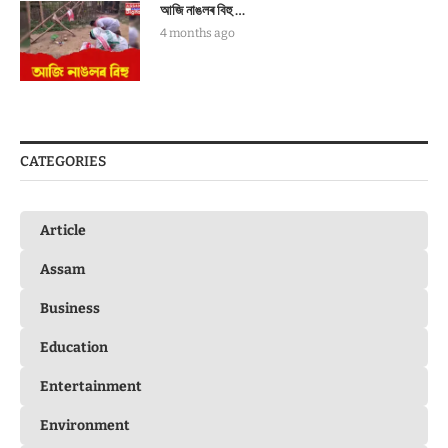
আজি নাঙলৰ বিহু …
4 months ago
CATEGORIES
Article
Assam
Business
Education
Entertainment
Environment