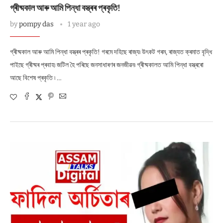
গ্ৰীষ্মকাল আৰু আমি পিন্ধা বস্ত্ৰৰ প্ৰকৃতি!
by
pompy das
1 year ago
গ্ৰীষ্মকাল আৰু আমি পিন্ধা বস্ত্ৰৰ প্ৰকৃতি! গৰমে দহিছে ৰাজ্য৷ উৎকট গৰম, ৰাজ্যত ক্ৰমাত বৃদ্ধি
পাইছে গ্ৰীষ্মৰ প্ৰবাহ৷ জটিল হৈ পৰিছে জনসাধাৰণৰ জনজীৱন৷ গ্ৰীষ্মকালত আমি পিন্ধা বস্ত্ৰৰো
আছে বিশেষ প্ৰকৃতি ৷ …