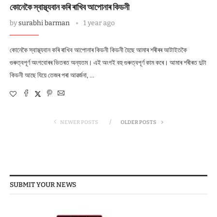
কোনেকৈ স্বাস্থ্যবান কৰি ৰাখিব আপোনাৰ কিডনী
by
surabhi barman
1 year ago
কোনেকৈ স্বাস্থ্যবান কৰি ৰাখিব আপোনাৰ কিডনী কিডনী হৈছে আমাৰ শৰীৰৰ আটাইতকৈ
গুৰুত্বপূৰ্ণ অংগবোৰৰ ভিতৰত অন্যতম। এই অংগই বহু গুৰুত্বপূৰ্ণ কাম কৰে। আমাৰ শৰীৰত দুটা
কিডনী আছে যিয়ে তেজৰ পৰা আৱৰ্জনা, …
NEWER POSTS
OLDER POSTS
SUBMIT YOUR NEWS