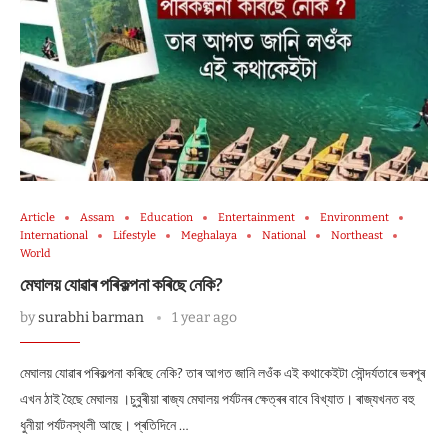
Article
Assam
Education
Entertainment
Environment
International
Lifestyle
Meghalaya
National
Northeast
World
মেঘালয় যোৱাৰ পৰিকল্পনা কৰিছে নেকি?
by
surabhi barman
1 year ago
মেঘালয় যোৱাৰ পৰিকল্পনা কৰিছে নেকি? তাৰ আগত জানি লওঁক এই কথাকেইটা সৌন্দৰ্যতাৰে ভৰপূৰ
এখন ঠাই হৈছে মেঘালয় ।চুবুৰীয়া ৰাজ্য মেঘালয় পৰ্যটনৰ ক্ষেত্ৰৰ বাবে বিখ্যাত। ৰাজ্যখনত বহু
ধুনীয়া পৰ্যটনস্থলী আছে। প্ৰতিদিনে …