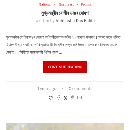
National
Northeast
Politics
মুখ্যমন্ত্ৰীৰ যোগীৰ ডাঙৰ ঘোষণা
written by
Abhilasha Das Kalita
মুখ্যমন্ত্ৰীৰ যোগীৰ ডাঙৰ ঘোষণা অগ্নিবীৰে লাভ কৰিব ২০ শতাংশ সংৰক্ষণ। ভাৰত নতুন শক্তি
হিচাপে উত্থান ঘটিছে, পাকিস্তানে তীৰ্থযাত্ৰীক লক্ষ্য কৰি লৈছে। অপাৰেচন সিন্দুৰত আমাৰ
সেনাই ২২ মিনিটত সন্ত্ৰাসবাদী শিবিৰ ধ্বংস …
CONTINUE READING
1 year ago
0 comments