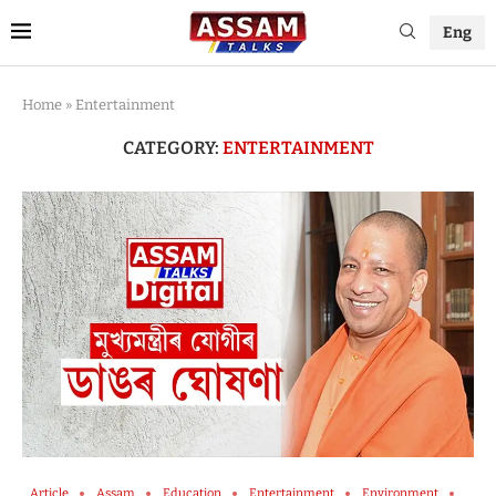
Eng
Home
»
Entertainment
CATEGORY:
ENTERTAINMENT
Article
Assam
Education
Entertainment
Environment