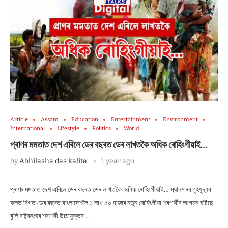
Article
Assam
Education
Entertainment
Environment
International
Lifestyle
Politics
World
প্ৰাণৰ মমতাত দেশ এৰিলে ডেৰ বছৰত ডেৰ লাখতকৈ অধিক ৰোহিংগীয়াই…
by
Abhilasha das kalita
1 year ago
প্ৰাণৰ মমতাত দেশ এৰিলে ডেৰ বছৰত ডেৰ লাখতকৈ অধিক ৰোহিংগীয়াই… ম্যানমাৰৰ গৃহযুদ্ধৰ
ফলত বিগত ডেৰ বছৰত বাংলাদেশলৈ ১ লাখ ৫০ হাজাৰ নতুন ৰোহিংগীয়া শৰণাৰ্থীৰ আগমন ঘটিছে
বুলি ৰাষ্ট্ৰসংঘৰ শৰণাৰ্থী উচ্চায়ুক্তৰ …