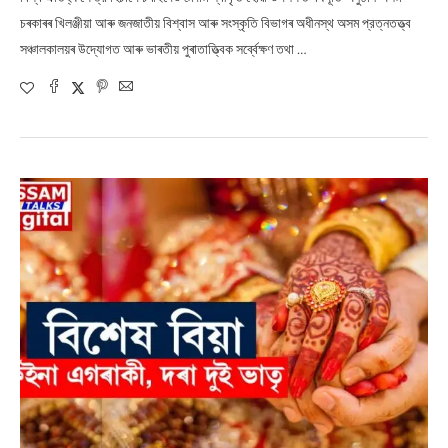
চৰকাৰৰ খিলঞ্জীয়া আৰু জনজাতীয় বিশ্বাস আৰু সংস্কৃতি বিভাগৰ অধীনস্থ অসম প্রত্নতত্ত্ব
সঞ্চালকালয়ৰ উদ্যোগত আৰু ভাৰতীয় পুৰাতাত্ত্বিক সৰ্ব্বেক্ষণ তথা …