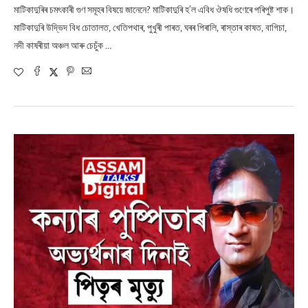
মাটিকাদুৰিৰ চমৎকাৰী গুণ সমূহৰ বিষয়ে জানেনে? মাটিকাদুৰি হ’ল এবিধ ঔষধি গুণেৰে পৰিপুষ্ট শাক।
মাটিকাদুৰি উদ্ভিদ বিধ চোতালত, খেতিপথাৰ, পুখুৰী পাৰত, ঘৰৰ পিৰালি, ৰাস্তাৰ কাষত, বাগিচা,
নদী কাষৰীয়া অঞ্চল আৰু চেচুঁক …