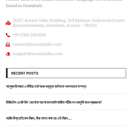
based in Guwahati.
26/27, Assam Talks Building, 3rd Byelane, Industrial Estate,
Bamunimaidam, Guwahati, Assam – 781021
+91 0361 265 6561
contact@assamtalks.com
support@assamtalks.com
RECENT POSTS
গহপুৰৰ ডিপৰাত ৩ দিনীয়া তৰ্ক আৰু বক্তৃতা কৰ্মশালা সফলতাৰে সম্পন্ন
ডিজিটেল এৰেষ্ট কি? কেনেকৈ আপোনাৰ কষ্টোপাৰ্জিত গাঁঠিৰ ধন হৰলুকি কৰে প্ৰৱঞ্চকে?
আজি বিশ্ব চাইকেল দিৱস, কিয় পালন কৰা হয় এই দিৱস….