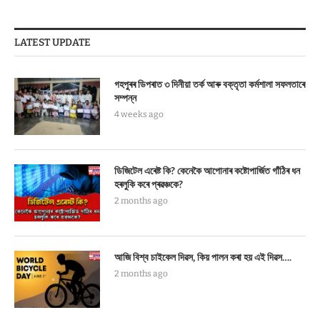
LATEST UPDATE
গহপুৰৰ ডিপৰাত ৩ দিনীয়া তৰ্ক আৰু বক্তৃতা কৰ্মশালা সফলতাৰে
সম্পন্ন
4 weeks ago
ডিজিটেল এৰেষ্ট কি? কেনেকৈ আপোনাৰ কষ্টোপাৰ্জিত গাঁঠিৰ ধন
হৰলুকি কৰে প্ৰৱঞ্চকে?
2 months ago
আজি বিশ্ব চাইকেল দিৱস, কিয় পালন কৰা হয় এই দিৱস….
2 months ago