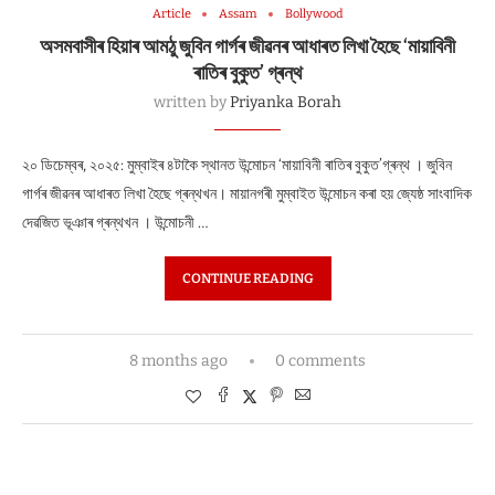
Article
Assam
Bollywood
অসমবাসীৰ হিয়াৰ আমঠু জুবিন গাৰ্গৰ জীৱনৰ আধাৰত লিখা হৈছে ‘মায়াবিনী
ৰাতিৰ বুকুত’ গ্ৰন্থ
written by
Priyanka Borah
২০ ডিচেম্বৰ, ২০২৫: মুম্বাইৰ ৪টাকৈ স্থানত উন্মোচন ‘মায়াবিনী ৰাতিৰ বুকুত’গ্ৰন্থ । জুবিন
গাৰ্গৰ জীৱনৰ আধাৰত লিখা হৈছে গ্ৰন্থখন। মায়ানগৰী মুম্বাইত উন্মোচন কৰা হয় জ্যেষ্ঠ সাংবাদিক
দেৱজিত ভূঞাৰ গ্ৰন্থখন । উন্মোচনী …
CONTINUE READING
8 months ago
0 comments