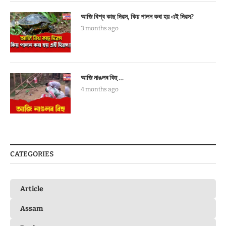
আজি বিশ্ব কাছ দিৱস, কিয় পালন কৰা হয় এই দিৱস?
3 months ago
আজি নাঙলৰ বিহু …
4 months ago
CATEGORIES
Article
Assam