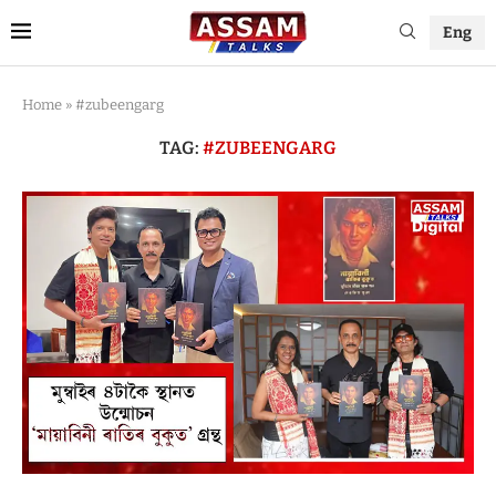
Eng
Home
»
#zubeengarg
TAG:
#ZUBEENGARG