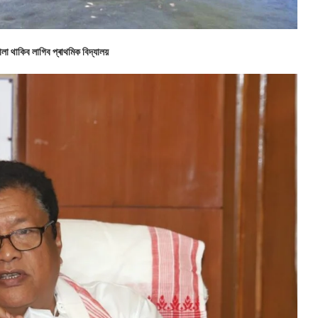
লা থাকিব লাগিব প্ৰাথমিক বিদ্যালয়