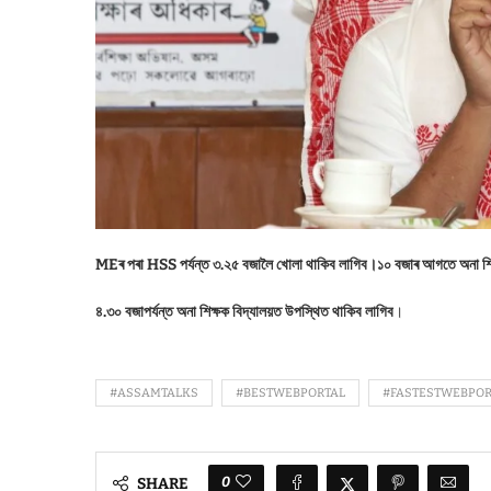
MEৰ পৰা HSS পৰ্যন্ত ৩.২৫ বজালৈ খোলা থাকিব লাগিব।১০ বজাৰ আগতে অনা শিক্
৪.৩০ বজাপৰ্যন্ত অনা শিক্ষক বিদ্যালয়ত উপস্থিত থাকিব লাগিব
।
#ASSAMTALKS
#BESTWEBPORTAL
#FASTESTWEBPOR
0
SHARE