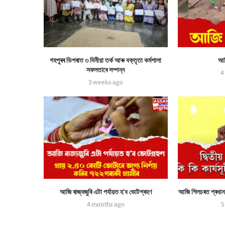
গহপুৰৰ ডিপৰাত ৩ দিনীয়া তৰ্ক আৰু বক্তৃতা কৰ্মশালা
আজ
সফলতাৰে সম্পন্ন
4
3 weeks ago
আজি ৰাজ্যজুৰি এটা পৰ্যায়ত হ’ব ভোটগ্ৰহণ
আজি শিলচৰত প্ৰধানমন্ত
4 months ago
5