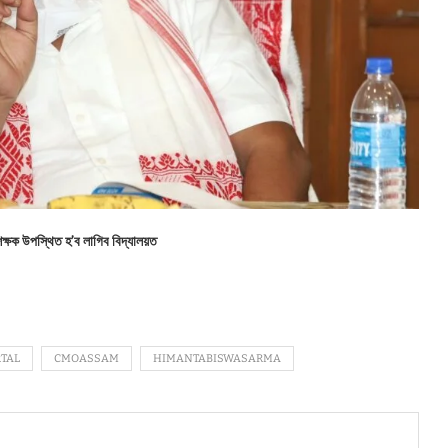
ষক উপস্থিত হ’ব লাগিব বিদ্যালয়ত
TAL
CMOASSAM
HIMANTABISWASARMA