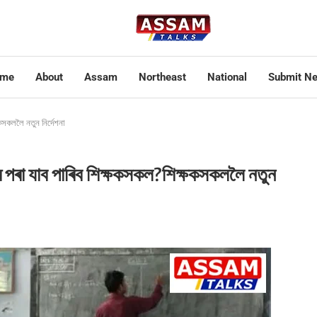
me
About
Assam
Northeast
National
Submit N
কসকললৈ নতুন নিৰ্দেশনা
ৰ পৰা যাব পাৰিব শিক্ষকসকল?শিক্ষকসকললৈ নতুন