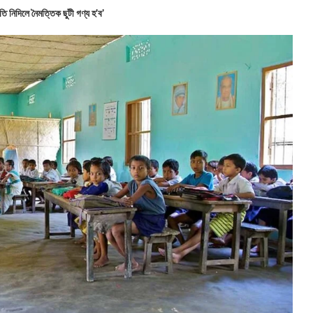
ি নিদিলে নৈমত্তিক ছুটী গণ্য হ’ব’