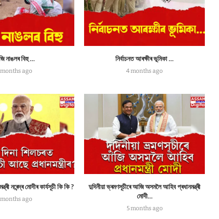
ি নাঙলৰ বিহু …
নিৰ্বাচনত আৰক্ষীৰ ভূমিকা …
 months ago
4 months ago
্ৰী নৰেন্দ্ৰ মোদীৰ কাৰ্যসূচী কি কি ?
দুদিনীয়া ভ্ৰমণসূচীৰে আজি অসমলৈ আহিব প্ৰধানমন্ত্ৰী
মোদী…
 months ago
5 months ago