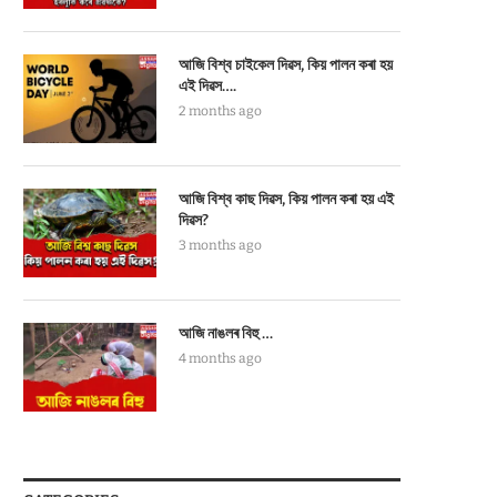
আজি বিশ্ব চাইকেল দিৱস, কিয় পালন কৰা হয়
এই দিৱস….
2 months ago
আজি বিশ্ব কাছ দিৱস, কিয় পালন কৰা হয় এই
দিৱস?
3 months ago
আজি নাঙলৰ বিহু …
4 months ago