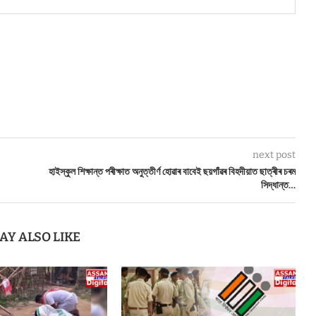
next post
হাইস্কুল শিক্ষান্ত পৰীক্ষাত অনুত্তীৰ্ণ হোৱাৰ বাবেই ছয়গাঁৱৰ বিহদীয়াত ছাত্ৰীৰ চৰম
সিদ্ধান্ত…
AY ALSO LIKE