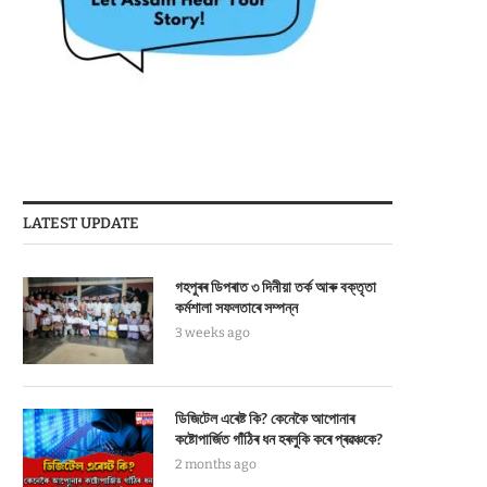
LATEST UPDATE
গহপুৰৰ ডিপৰাত ৩ দিনীয়া তৰ্ক আৰু বক্তৃতা
কৰ্মশালা সফলতাৰে সম্পন্ন
3 weeks ago
ডিজিটেল এৰেষ্ট কি? কেনেকৈ আপোনাৰ
কষ্টোপাৰ্জিত গাঁঠিৰ ধন হৰলুকি কৰে প্ৰৱঞ্চকে?
2 months ago