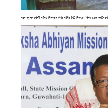
নৱম-দ্বাদশ শ্ৰেণী পৰ্যন্ত শিক্ষাদান কৰিব লাগিব PG শিক্ষকে।দিনৰ ২.০৫ বজালৈ খো