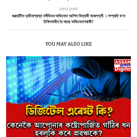
next post
গুৱাহাটীত দুৰ্ঘটনাগ্ৰস্ত বলীউডৰ অভিনেতা আশিস বিদ্যাৰ্থী আৰুপত্নী । সম্প্ৰতি ক’ত
চিকিৎসাধীন হৈ আছে অভিনেতাগৰাকী?
YOU MAY ALSO LIKE