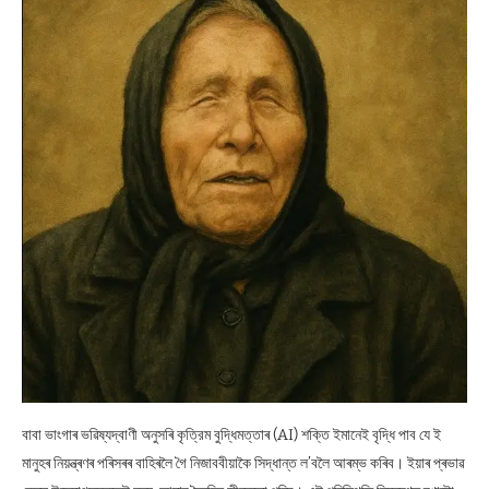
বাবা ভাংগাৰ ভৱিষ্যদ্বাণী অনুসৰি কৃত্রিম বুদ্ধিমত্তাৰ (AI) শক্তি ইমানেই বৃদ্ধি পাব যে ই
মানুহৰ নিয়ন্ত্ৰণৰ পৰিসৰৰ বাহিৰলৈ গৈ নিজাববীয়াকৈ সিদ্ধান্ত ল’বলৈ আৰম্ভ কৰিব। ইয়াৰ প্ৰভাৱ