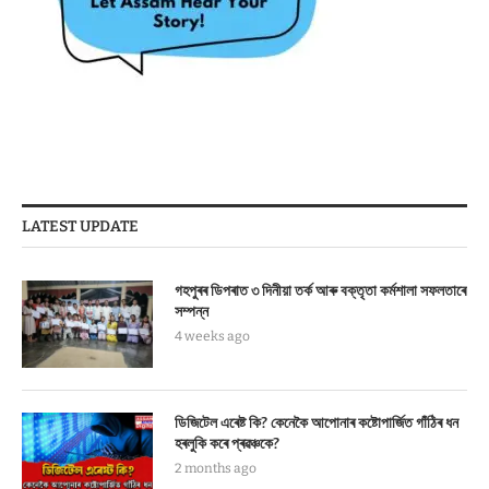
LATEST UPDATE
গহপুৰৰ ডিপৰাত ৩ দিনীয়া তৰ্ক আৰু বক্তৃতা কৰ্মশালা সফলতাৰে
সম্পন্ন
4 weeks ago
ডিজিটেল এৰেষ্ট কি? কেনেকৈ আপোনাৰ কষ্টোপাৰ্জিত গাঁঠিৰ ধন
হৰলুকি কৰে প্ৰৱঞ্চকে?
2 months ago