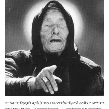
বাবা ভেংগাৰ ভৱিষ্যদ্বাণী অনুসৰি চীনৰ দৰে এখন দেশ অধিক শক্তিশালী দেশ হিচাপে আত্মপ্রকাশ