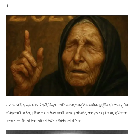
।
বাবা ভাংগাই ২০২৬ চনত বিশ্বই কিছুমান অতি ভয়াৱহ প্ৰাকৃতিক দুৰ্যোগৰ সন্মুখীন হ’ব পাৰে বুলিও
ভৱিষ্যদ্বাণী কৰিছে। ইয়াৰ পৰা পৰিৱেশ সংকট, জলবায়ু পৰিৱৰ্তন, প্রচণ্ড বৰষুণ, খৰাং, ভূমিকম্পৰ
ফলত বানপানীৰ আশংকা আদি পৰিঘটনাৰ ইংগিত পোৱা গৈছে।