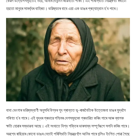
কেৱল উদ্যোগসমূহতেই নহয়, আমাৰ দৈনন্দিন জীৱনতো পৰিব। এই পৰিস্থিতি নিয়ন্ত্ৰণত ৰখাটো
হয়তো মানুহৰ সামর্থ্যৰ বাহিৰত। ভৱিষ্যতৰ বাবে এয়া এক ডাঙৰ প্ৰত্যাহ্বান হ’ব পাৰে।
বাবা ভেংগাৰ ভৱিষ্যদ্বাণী অনুসৰি বিশ্বৰ পূব প্ৰান্তত ভূ-ৰাজনৈতিক উত্তেজনা ডাঙৰ যুদ্ধলৈ
পৰিণত হ’ব পাৰে। এই যুদ্ধৰ প্ৰভাৱে পশ্চিমৰ দেশসমূহকো প্ৰভাৱিত কৰিব পাৰে আৰু ব্যাপক
ক্ষতি হোৱাৰ সম্ভাৱনা আছে। এই সংঘাতে বিশ্ব শক্তিৰ ভাৰসাম্য সম্পূৰ্ণৰূপে সলনি কৰিব পাৰে।
অৱশ্যে ৰাছিয়াৰ কোনো ডাঙৰ নেতাই পৰিস্থিতি নিয়ন্ত্রণলৈ আনিব পাৰে বুলিও ইংগিত পোৱা গৈছে