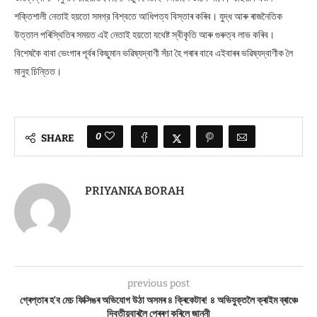
শক্তিশালী নেতাই হয়তো সমগ্র বিশ্বতে আধিপত্য বিস্তাৰ কৰিব। যুদ্ধ আৰু ৰাজনৈতিক
উত্তাল পৰিস্থিতিৰ সময়ত এই নেতাই হয়তো যথেষ্ট স্বীকৃতি আৰু গুৰুত্ব লাভ কৰিব।
বিশেষকৈ বাবা ভেংগাৰ পূৰ্বৰ কিছুমান ভৱিষ্যদ্বাণী সঁচা হৈ পৰাৰ বাবে এইবাৰৰ ভৱিষ্যদ্বাণীক লৈ
মানুহ চিন্তিত।
0
SHARE
PRIYANKA BORAH
previous post
গ্ৰেপ্তাৰ হ’ব মেচ ফিক্সিঙৰ অভিযোগ উঠা অসমৰ ৪ ক্ৰিকেটাৰ! ৪ অভিযুক্তলৈ ক্ৰাইম ব্ৰাঞ্চে
দ্বিতীয়বাৰলৈ প্ৰেৰণ কৰিলে জাননী