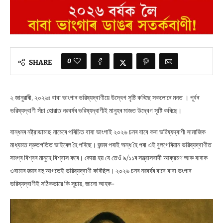
0
SHARE
২ জানুৱাৰী, ২০২৬ঃ বাবা ভাংগাৰ ভৱিষ্যদ্বাণীয়ে উদ্বেগ সৃষ্টি কৰিছে সকলোৰে মনত । পূৰ্বৰ
ভৱিষ্যদ্বাণী সঁচা হোৱাত নৱবৰ্ষৰ ভৱিষ্যদ্বাণীই মানুহৰ মাজত উদ্বেগ সৃষ্টি কৰিছে।
বান্ধনৰ নষ্ট্রাডামাছ নামেৰে পৰিচিত বাবা ভাংগাই ২০২৬ চনৰ বাবে কৰা ভৱিষ্যদ্বাণী সামাজিক
মাধ্যমত দ্রুতগতিত ভাইৰেল হৈ পৰিছে। জন্মৰ পৰাই অন্ধ হৈ পৰা এই বুলগেৰিয়ান ভৱিষ্যদ্বাণীত
সমগ্ৰ বিশ্বৰ মানুহে বিশ্বাস কৰে। কোৱা হয় যে তেওঁ ৯/১১ৰ সন্ত্রাসবাদী আক্রমণ আৰু বাৰাক
ওবামাৰ জয়ৰ বহু আগতেই ভৱিষ্যদ্বাণী কৰিছিল। ২০২৬ চনৰ নৱবৰ্ষৰ বাবে বাবা ভংগাৰ
ভৱিষ্যদ্বাণীই সঠিকভাৱে কি সূচায়, জানো আহক-