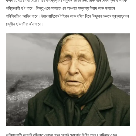
কৰাৰ ইংগিত পোৱা গৈছে। এই ভৱিষ্যদ্বাণী অনুসৰি ২০২৬ চনত চীনৰ দৰে দেশৰ প্ৰভাৱ অধিক
শক্তিশালী হ’ব পাৰে। কিন্তু একে সময়তে এই অঞ্চলত সম্ভাব্য বিবাদ আৰু সংঘাতৰ
পৰিস্থিতিও আহিব পাৰে। ইয়াৰ বাহিৰেও টাইৱান আৰু দক্ষিণ চীনে কিছুমান গুৰুতৰ প্ৰত্যাহ্বানৰ
সন্মুখীন হ’বলগীয়া হ’ব পাৰে।
ভৱিষ্যদ্বাণী অনুসৰি ৰাছিয়াত কোনো নতুন নেতাই ক্ষমতালৈ উঠিব পাৰে। ৰাছিয়াৰ এজন