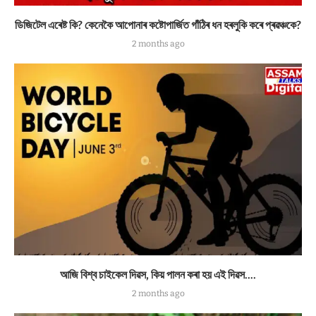
ডিজিটেল এৰেষ্ট কি? কেনেকৈ আপোনাৰ কষ্টোপাৰ্জিত গাঁঠিৰ ধন হৰলুকি কৰে প্ৰৱঞ্চকে?
2 months ago
আজি বিশ্ব চাইকেল দিৱস, কিয় পালন কৰা হয় এই দিৱস….
2 months ago