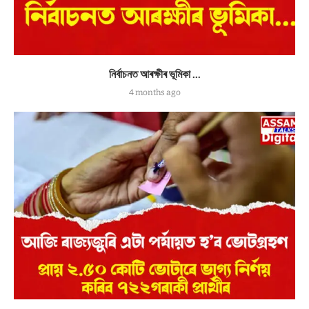
নিৰ্বাচনত আৰক্ষীৰ ভূমিকা …
4 months ago