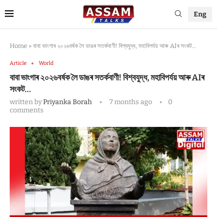
Eng
Home
»
বাবা ভাংগাৰ ২০২৬বৰ্ষক লৈ ডাঙৰ সতর্কবাণী! বিশ্বযুদ্ধ, মহাবিপর্যয় আৰু AIৰ সংকট…
Article
World
বাবা ভাংগাৰ ২০২৬বৰ্ষক লৈ ডাঙৰ সতর্কবাণী! বিশ্বযুদ্ধ, মহাবিপর্যয় আৰু AIৰ
সংকট…
written by
Priyanka Borah
7 months ago
0
comments