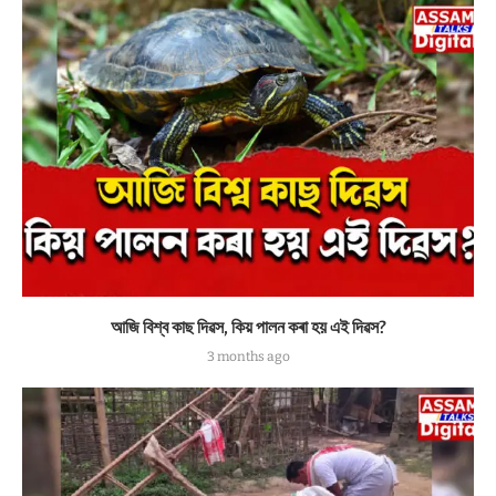
আজি বিশ্ব কাছ দিৱস, কিয় পালন কৰা হয় এই দিৱস?
3 months ago