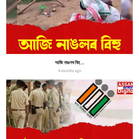
আজি নাঙলৰ বিহু …
4 months ago