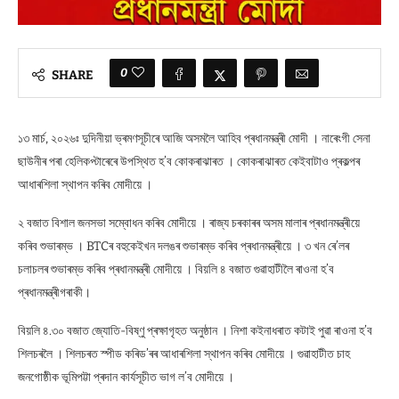
0
SHARE
১৩ মাৰ্চ, ২০২৬ঃ দুদিনীয়া ভ্ৰমণসূচীৰে আজি অসমলৈ আহিব প্ৰধানমন্ত্ৰী মোদী । নাৰেংগী সেনা
ছাউনীৰ পৰা হেলিকপ্টাৰেৰে উপস্থিত হ’ব কোকৰাঝাৰত । কোকৰাঝাৰত কেইবাটাও প্ৰকল্পৰ
আধাৰশিলা স্থাপন কৰিব মোদীয়ে ।
২ বজাত বিশাল জনসভা সম্বোধন কৰিব মোদীয়ে । ৰাজ্য চৰকাৰৰ অসম মালাৰ প্ৰধানমন্ত্ৰীয়ে
কৰিব শুভাৰম্ভ । BTCৰ বহুকেইখন দলঙৰ শুভাৰম্ভ কৰিব প্ৰধানমন্ত্ৰীয়ে । ৩ খন ৰে’লৰ
চলাচলৰ শুভাৰম্ভ কৰিব প্ৰধানমন্ত্ৰী মোদীয়ে । বিয়লি ৪ বজাত গুৱাহাটীলৈ ৰাওনা হ’ব
প্ৰধানমন্ত্ৰীগৰাকী।
বিয়লি ৪.৩০ বজাত জ্যোতি-বিষ্ণু প্ৰক্ষাগৃহত অনুষ্ঠান । নিশা কইনাধৰাত কটাই পুৱা ৰাওনা হ’ব
শিলচৰলৈ । শিলচৰত স্পীড কৰিড’ৰৰ আধাৰশিলা স্থাপন কৰিব মোদীয়ে । গুৱাহাটীত চাহ
জনগোষ্ঠীক ভূমিপট্টা প্ৰদান কাৰ্যসূচীত ভাগ ল’ব মোদীয়ে ।