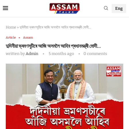
Eng
Home
»
দুদিনীয়া ভ্ৰমণসূচীৰে আজি অসমলৈ আহিব প্ৰধানমন্ত্ৰী মোদী…
Article
Assam
দুদিনীয়া ভ্ৰমণসূচীৰে আজি অসমলৈ আহিব প্ৰধানমন্ত্ৰী মোদী…
written by
Admin
5 months ago
0 comments