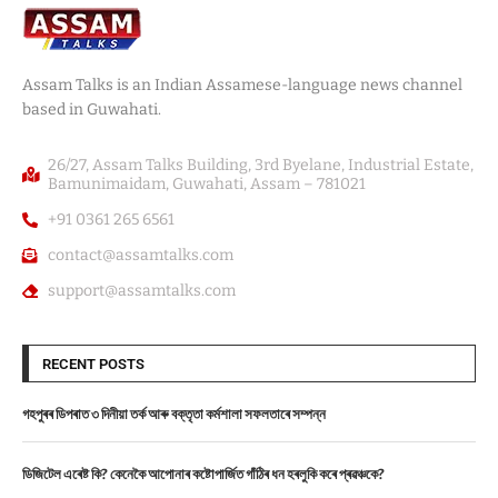
Assam Talks is an Indian Assamese-language news channel
based in Guwahati.
26/27, Assam Talks Building, 3rd Byelane, Industrial Estate,
Bamunimaidam, Guwahati, Assam – 781021
+91 0361 265 6561
contact@assamtalks.com
support@assamtalks.com
RECENT POSTS
গহপুৰৰ ডিপৰাত ৩ দিনীয়া তৰ্ক আৰু বক্তৃতা কৰ্মশালা সফলতাৰে সম্পন্ন
ডিজিটেল এৰেষ্ট কি? কেনেকৈ আপোনাৰ কষ্টোপাৰ্জিত গাঁঠিৰ ধন হৰলুকি কৰে প্ৰৱঞ্চকে?