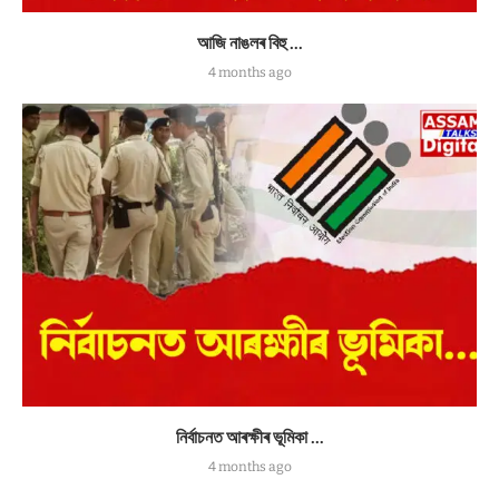
আজি নাঙলৰ বিহু …
4 months ago
নিৰ্বাচনত আৰক্ষীৰ ভূমিকা …
4 months ago