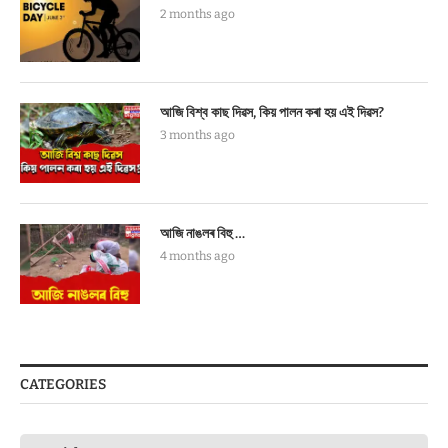
2 months ago
আজি বিশ্ব কাছ দিৱস, কিয় পালন কৰা হয় এই দিৱস?
3 months ago
আজি নাঙলৰ বিহু …
4 months ago
CATEGORIES