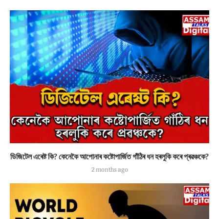
ডিজিটেল এৰেষ্ট কি? কেনেকৈ আপোনাৰ কষ্টোপাৰ্জিত গাঁঠিৰ ধন হৰলুকি কৰে প্ৰৱঞ্চকে?
2 months ago