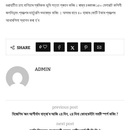
গুৱাহাটীত চাহ বাগিচাৰ শ্ৰমিকক ভূমি পত্তা প্ৰদান কৰিব। ৰাজ্য চৰকাৰৰ ১৫০ মেগাৱাট কপিলী
জলবিদ্যুৎ প্ৰকল্পৰ ভাৰ্চুৱেলি শুভাৰম্ভ কৰিব । অসমৰ বাবে ৪০ হাজাৰ কোটি টকাৰ প্ৰকল্পৰ
আধাৰশিলা স্থাপন কৰা হ’ব
0
SHARE
ADMIN
previous post
বিজেপিৰ ‘জন আশীৰ্বাদ যাত্ৰা’ৰ আজি ২য় দিন, ২য় দিনা কোনকেইটা সমষ্টি স্পৰ্শ কৰিব ?
next post