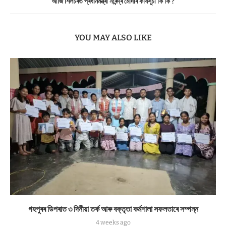
আজি শিলচৰত প্ৰধানমন্ত্ৰী নৰেন্দ্ৰ মোদীৰ কাৰ্যসূচী কি কি ?
YOU MAY ALSO LIKE
গহপুৰৰ ডিপৰাত ৩ দিনীয়া তৰ্ক আৰু বক্তৃতা কৰ্মশালা সফলতাৰে সম্পন্ন
4 weeks ago