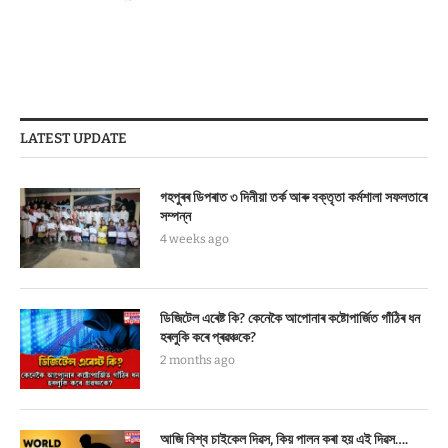
LATEST UPDATE
গহপুৰৰ ডিপৰাত ৩ দিনীয়া তৰ্ক আৰু বক্তৃতা কৰ্মশালা সফলতাৰে
সম্পন্ন
4 weeks ago
ডিজিটেল এৰেষ্ট কি? কেনেকৈ আপোনাৰ কষ্টোপাৰ্জিত গাঁঠিৰ ধন
হৰলুকি কৰে প্ৰৱঞ্চকে?
2 months ago
আজি বিশ্ব চাইকেল দিৱস, কিয় পালন কৰা হয় এই দিৱস….